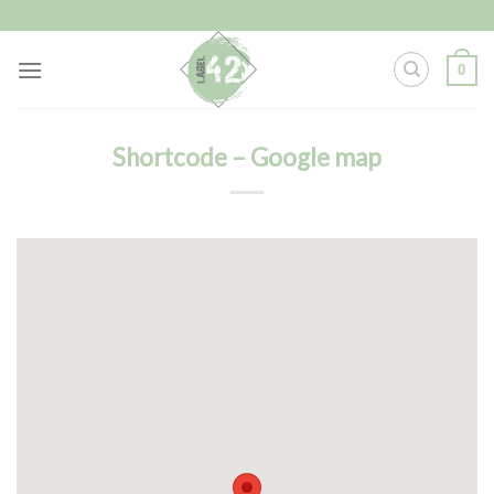
Skip
to
content
0
Shortcode – Google map