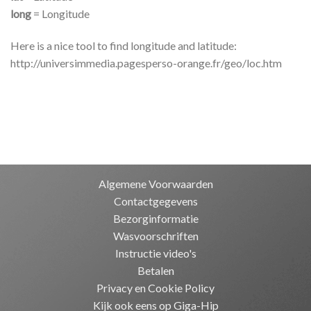
long
= Longitude
Here is a nice tool to find longitude and latitude:
http://universimmedia.pagesperso-orange.fr/geo/loc.htm
Algemene Voorwaarden
Contactgegevens
Bezorginformatie
Wasvoorschriften
Instructie video's
Betalen
Privacy en Cookie Policy
Kijk ook eens op Giga-Hip