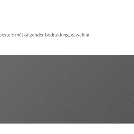
n besteld mét of zonder bedrukking, geweldig