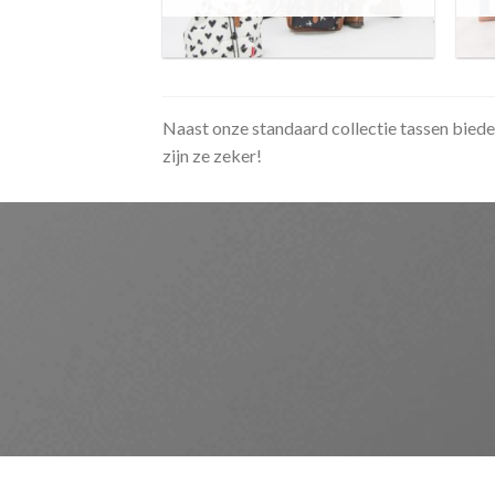
Naast onze standaard collectie tassen biede
zijn ze zeker!