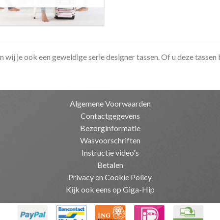
n wij je ook een geweldige serie designer tassen. Of u deze tasse
Algemene Voorwaarden
Contactgegevens
Bezorginformatie
Wasvoorschriften
Instructie video's
Betalen
Privacy en Cookie Policy
Kijk ook eens op Giga-Hip