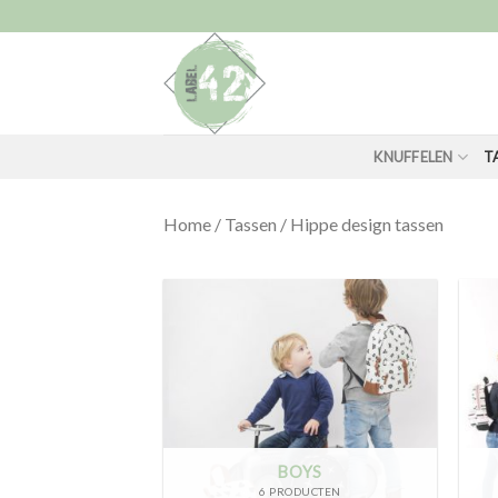
Skip
to
content
KNUFFELEN
T
Home
/
Tassen
/
Hippe design tassen
BOYS
6 PRODUCTEN