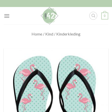
Skip
to
content
0
Home
/
Kind
/
Kinderkleding