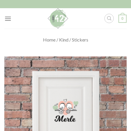
Skip
to
content
0
Home
/
Kind
/
Stickers