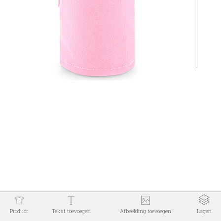
Voor vragen
mail
of
app
ons gerust!
Copyright 2026 ©
Biebbels
.