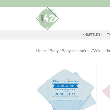
Skip
to
content
KNUFFELEN
T
Home
/
Baby
/
Babyaccessoires
/
Wikkeldo