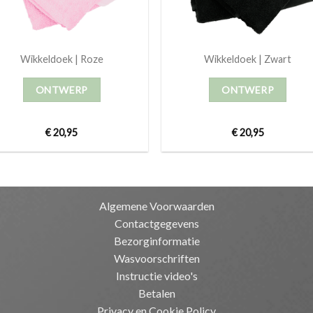
Wikkeldoek | Roze
Wikkeldoek | Zwart
ONTWERP
ONTWERP
€
20,95
€
20,95
Algemene Voorwaarden
Contactgegevens
Bezorginformatie
Wasvoorschriften
Instructie video's
Betalen
Privacy en Cookie Policy