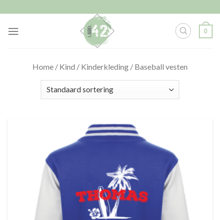
Skip
to
content
0
Home
/
Kind
/
Kinderkleding
/
Baseball vesten