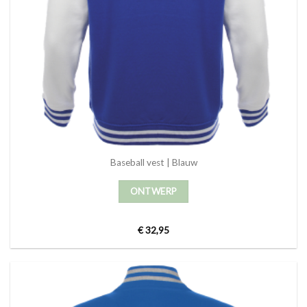
Baseball vest | Blauw
ONTWERP
€
32,95