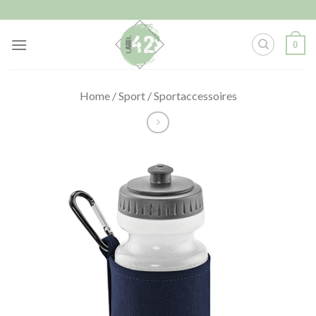
Skip
to
content
0
Home
/
Sport
/
Sportaccessoires