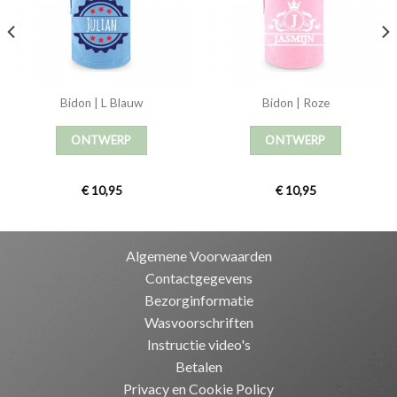
Bidon | L Blauw
Bidon | Roze
ONTWERP
ONTWERP
€
10,95
€
10,95
Algemene Voorwaarden
Contactgegevens
Bezorginformatie
Wasvoorschriften
Instructie video's
Betalen
Privacy en Cookie Policy