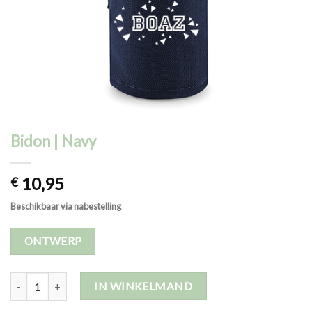
Bidon | Navy
10,95
€
Beschikbaar via nabestelling
ONTWERP
Bidon | Navy aantal
IN WINKELMAND