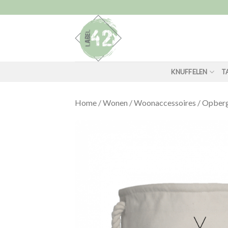
Skip
to
content
KNUFFELEN
T
Home
/
Wonen
/
Woonaccessoires
/
Opber