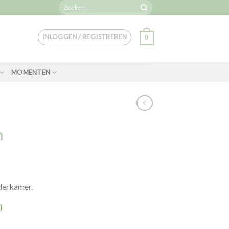
Zoeken
naar:
INLOGGEN / REGISTREREN
0
MOMENTEN
n
derkamer.
)