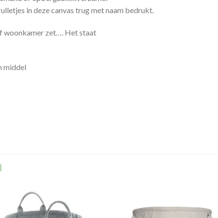
rulletjes in deze canvas trug met naam bedrukt.
of woonkamer zet…. Het staat
n
middel
N