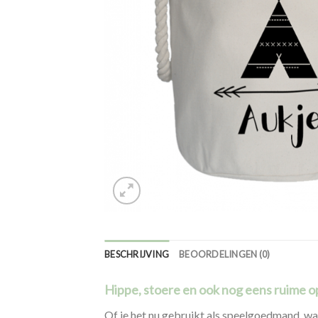
BESCHRIJVING
BEOORDELINGEN (0)
Hippe, stoere en ook nog eens ruime 
Of je het nu gebruikt als speelgoedmand,