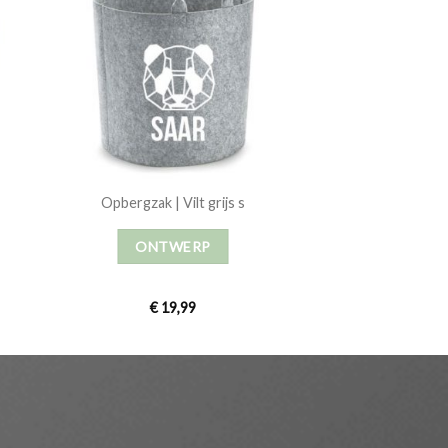
Opbergzak | Vilt grijs s
ONTWERP
€
19,99