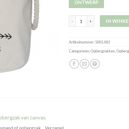
ONTWERP
Opbergzak | Klein aantal
IN WINK
Artikelnummer:
5001.001
Categorieën:
Opbergzakken
,
Opberg
opbergzak van canvas.
 wasmand of opbergzak….Verzamel