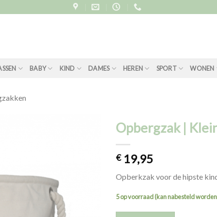
ASSEN
BABY
KIND
DAMES
HEREN
SPORT
WONEN
gzakken
Opbergzak | Klei
19,95
€
Opberkzak voor de hipste kin
5 op voorraad (kan nabesteld worden