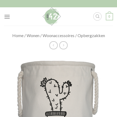
Skip
to
content
0
Home
/
Wonen
/
Woonaccessoires
/
Opbergzakken