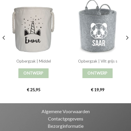
Opbergzak | Middel
Opbergzak | Vilt grijs s
ONTWERP
ONTWERP
€
25,95
€
19,99
Algemene Voorwaarden
Contactgegevens
Bezorginformatie